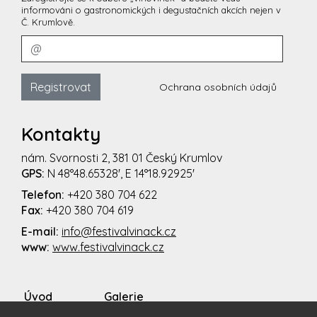
informováni o gastronomických i degustačních akcích nejen v
Č. Krumlově.
Registrovat
Ochrana osobních údajů
Kontakty
nám. Svornosti 2, 381 01 Český Krumlov
GPS:
N 48°48.65328', E 14°18.92925'
Telefon:
+420 380 704 622
Fax:
+420 380 704 619
E-mail:
info@festivalvinack.cz
www:
www.festivalvinack.cz
Úvod
Galerie