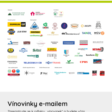
Vínovinky e-mailem
Zaregistrujte se k odběru „vínovinek" a budete včas